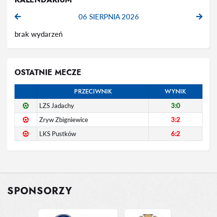
06 SIERPNIA 2026
brak wydarzeń
OSTATNIE MECZE
PRZECIWNIK
WYNIK
LZS Jadachy
3:0
Zryw Zbigniewice
3:2
LKS Pustków
6:2
SPONSORZY