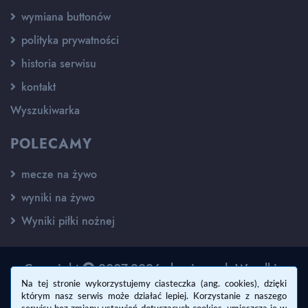
wymiana buttonów
polityka prywatności
historia serwisu
kontakt
Wyszukiwarka
POLECAMY
mecze na żywo
wyniki na żywo
Wyniki piłki nożnej
Copyright
2007-2026 - kswisan.pl. Wszelkie
prawa zastrzeżone.
Na tej stronie wykorzystujemy ciasteczka (ang. cookies), dzięki
którym nasz serwis może działać lepiej. Korzystanie z naszego