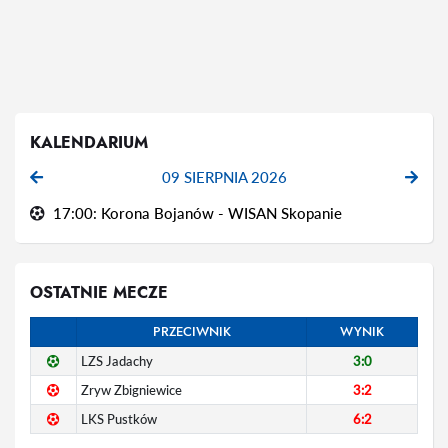
KALENDARIUM
09 SIERPNIA 2026
17:00: Korona Bojanów - WISAN Skopanie
OSTATNIE MECZE
PRZECIWNIK
WYNIK
LZS Jadachy
3:0
Zryw Zbigniewice
3:2
LKS Pustków
6:2