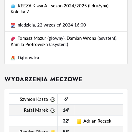
KEEZA Klasa A - sezon 2024/2025 (I drużyna),
Kolejka 7
niedziela, 22 wrzesień 2024 16:00
Tomasz Mazur
(główny),
Damian Wrona
(asystent),
Kamila Piotrowska
(asystent)
Dąbrowica
WYDARZENIA MECZOWE
Szymon Kasza
6'
Rafał Marek
14'
32'
Adrian Reczek
Bogdan Obara
55'