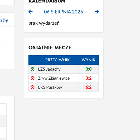
KALENDARIUM
06 SIERPNIA 2026
stię
brak wydarzeń
OSTATNIE MECZE
PRZECIWNIK
WYNIK
LZS Jadachy
3:0
Zryw Zbigniewice
3:2
LKS Pustków
6:2