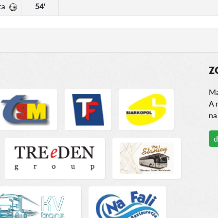
ca
54'
Z
Ma
A 
na
d