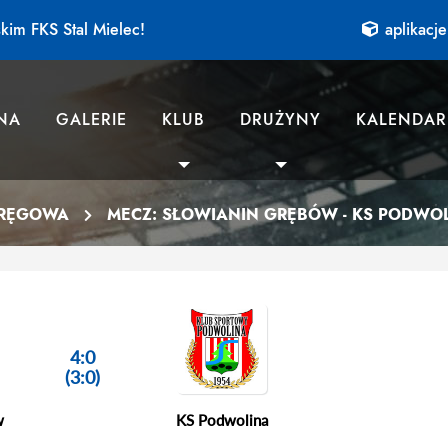
kim FKS Stal Mielec!
aplikacje
NA
GALERIE
KLUB
DRUŻYNY
KALENDAR
KRĘGOWA
MECZ: SŁOWIANIN GRĘBÓW - KS PODWO
4:0
(3:0)
w
KS Podwolina