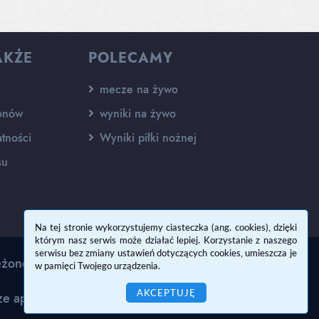
AKŻE
POLECAMY
mecze na żywo
onów
wyniki na żywo
tności
Wyniki piłki nożnej
su
Na tej stronie wykorzystujemy ciasteczka (ang. cookies), dzięki
którym nasz serwis może działać lepiej. Korzystanie z naszego
serwisu bez zmiany ustawień dotyczących cookies, umieszcza je
eżone.
w pamięci Twojego urządzenia.
AKCEPTUJĘ
e aplikacje