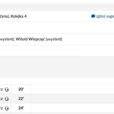
yna), Kolejka 4
zgłoś suge
asystent),
Witold Wieprzęć
(asystent)
rz
20'
cz
22'
rz
24'