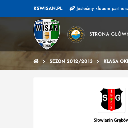
KSWISAN.PL
Jesteśmy klubem partners
STRONA GŁÓW
SEZON 2012/2013
KLASA O
Słowianin Grębó