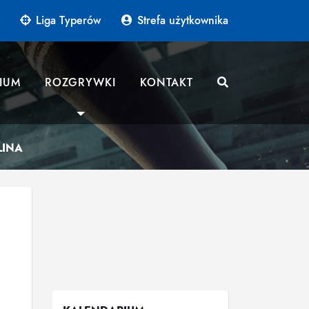
Liga Typerów
Strefa użytkownika
IUM
ROZGRYWKI
KONTAKT
LINA