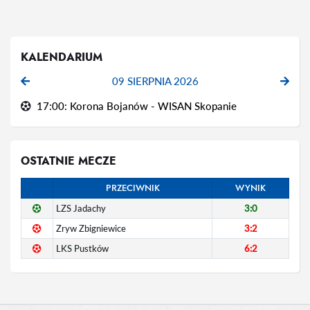
KALENDARIUM
09 SIERPNIA 2026
17:00: Korona Bojanów - WISAN Skopanie
OSTATNIE MECZE
PRZECIWNIK
WYNIK
LZS Jadachy
3:0
Zryw Zbigniewice
3:2
LKS Pustków
6:2