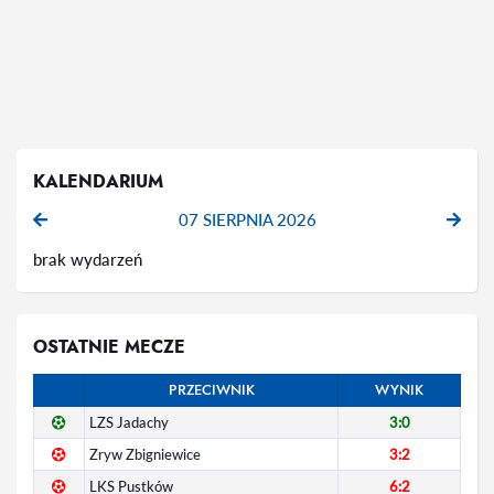
KALENDARIUM
07 SIERPNIA 2026
brak wydarzeń
OSTATNIE MECZE
PRZECIWNIK
WYNIK
LZS Jadachy
3:0
Zryw Zbigniewice
3:2
LKS Pustków
6:2