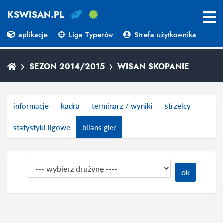
KSWISAN.PL
aplikacje
Liga Typerów
Strefa użytkownika
SEZON 2014/2015
WISAN SKOPANIE
informacje
kadra
terminarz / wyniki
strzelcy
statystyki ligowe
bilans gier