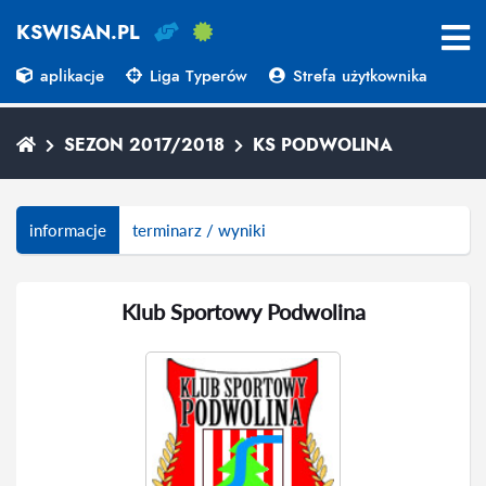
KSWISAN.PL
aplikacje
Liga Typerów
Strefa użytkownika
SEZON 2017/2018
KS PODWOLINA
informacje
terminarz / wyniki
Klub Sportowy Podwolina