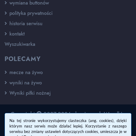
wymiana buttonów
polityka prywatności
historia serwisu
kontakt
Wyszukiwarka
POLECAMY
mecze na żywo
wyniki na żywo
Wyniki piłki nożnej
Copyright
2007-2026 - kswisan.pl. Wszelkie
prawa zastrzeżone.
Na tej stronie wykorzystujemy ciasteczka (ang. cookies), dzięki
którym nasz serwis może działać lepiej. Korzystanie z naszego
Wykonanie:
Damian Lombara
serwisu bez zmiany ustawień dotyczących cookies, umieszcza je w