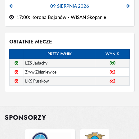
09 SIERPNIA 2026
17:00: Korona Bojanów - WISAN Skopanie
OSTATNIE MECZE
PRZECIWNIK
WYNIK
LZS Jadachy
3:0
Zryw Zbigniewice
3:2
LKS Pustków
6:2
SPONSORZY