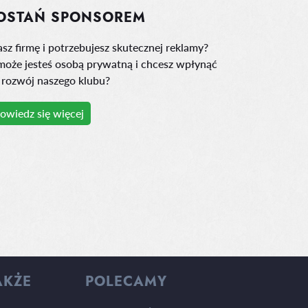
OSTAŃ SPONSOREM
sz firmę i potrzebujesz skutecznej reklamy?
może jesteś osobą prywatną i chcesz wpłynąć
 rozwój naszego klubu?
owiedz się więcej
AKŻE
POLECAMY