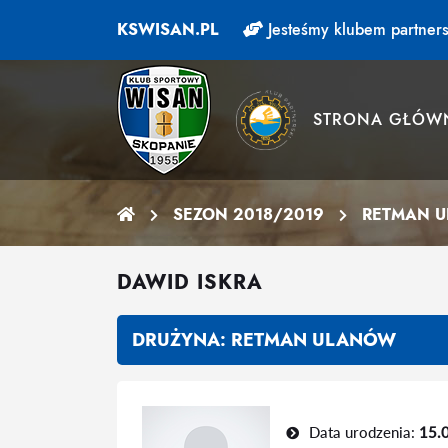
KSWISAN.PL
Jesteśmy klubem partners
STRONA GŁÓW
SEZON 2018/2019
RETMAN 
DAWID ISKRA
DRUŻYNA:
RETMAN ULANÓW
Data urodzenia:
15.