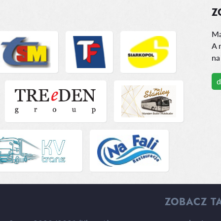
Z
Ma
A 
na
d
ZOBACZ T