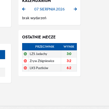
KALENDARIUM
07 SIERPNIA 2026
brak wydarzeń
OSTATNIE MECZE
PRZECIWNIK
WYNIK
LZS Jadachy
3:0
Zryw Zbigniewice
3:2
LKS Pustków
6:2