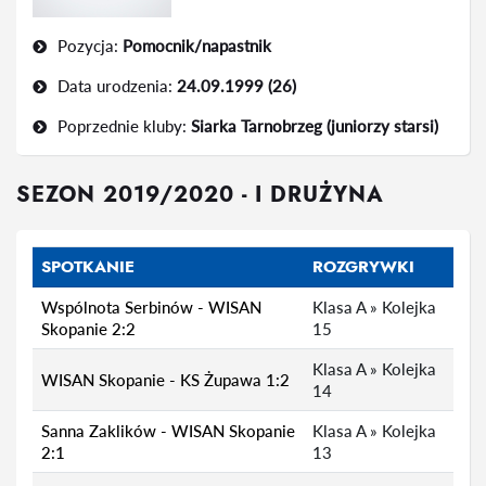
Pozycja:
Pomocnik/napastnik
Data urodzenia:
24.09.1999 (26)
Poprzednie kluby:
Siarka Tarnobrzeg (juniorzy starsi)
SEZON 2019/2020 - I DRUŻYNA
SPOTKANIE
ROZGRYWKI
Wspólnota Serbinów - WISAN
Klasa A » Kolejka
Skopanie 2:2
15
Klasa A » Kolejka
WISAN Skopanie - KS Żupawa 1:2
6
14
Sanna Zaklików - WISAN Skopanie
Klasa A » Kolejka
2:1
13