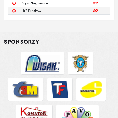
Zryw Zbigniewice
3:2
LKS Pustków
6:2
SPONSORZY