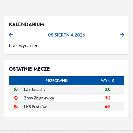
KALENDARIUM
08 SIERPNIA 2026
brak wydarzeń
OSTATNIE MECZE
PRZECIWNIK
WYNIK
LZS Jadachy
3:0
Zryw Zbigniewice
3:2
LKS Pustków
6:2