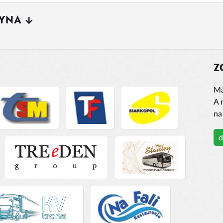
ŻYNA
Z
Ma
A 
na
d