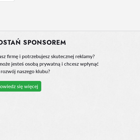
OSTAŃ SPONSOREM
sz firmę i potrzebujesz skutecznej reklamy?
może jesteś osobą prywatną i chcesz wpłynąć
 rozwój naszego klubu?
owiedz się więcej