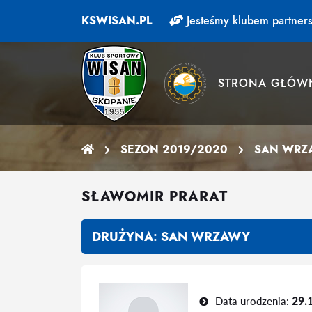
KSWISAN.PL
Jesteśmy klubem partners
STRONA GŁÓW
SEZON 2019/2020
SAN WRZ
SŁAWOMIR PRARAT
DRUŻYNA:
SAN WRZAWY
Data urodzenia:
29.