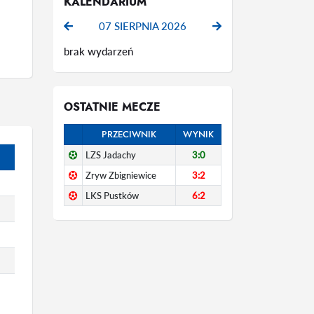
KALENDARIUM
07 SIERPNIA 2026
brak wydarzeń
OSTATNIE MECZE
PRZECIWNIK
WYNIK
LZS Jadachy
3:0
Zryw Zbigniewice
3:2
LKS Pustków
6:2