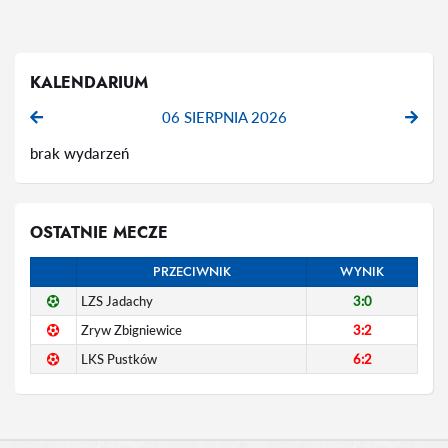
KALENDARIUM
06 SIERPNIA 2026
brak wydarzeń
OSTATNIE MECZE
PRZECIWNIK
WYNIK
LZS Jadachy
3:0
Zryw Zbigniewice
3:2
LKS Pustków
6:2