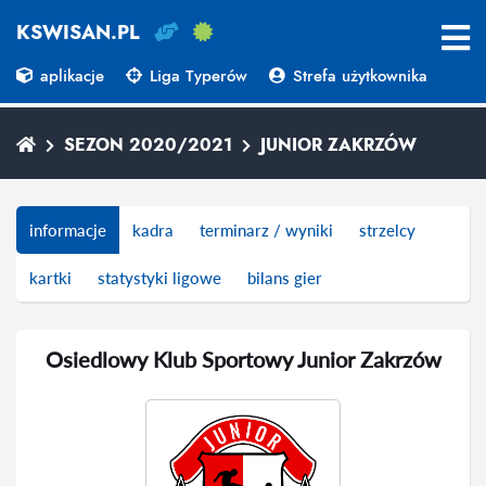
KSWISAN.PL
aplikacje
Liga Typerów
Strefa użytkownika
SEZON 2020/2021
JUNIOR ZAKRZÓW
informacje
kadra
terminarz / wyniki
strzelcy
kartki
statystyki ligowe
bilans gier
Osiedlowy Klub Sportowy Junior Zakrzów