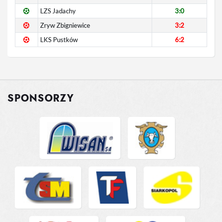
LZS Jadachy
3:0
Zryw Zbigniewice
3:2
LKS Pustków
6:2
SPONSORZY