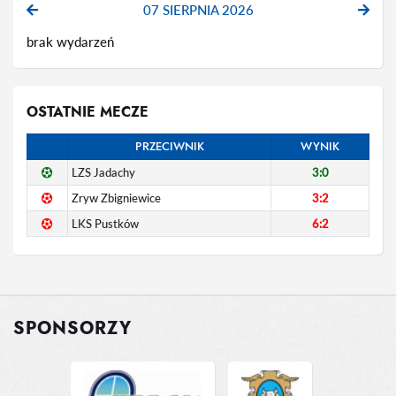
07 SIERPNIA 2026
brak wydarzeń
OSTATNIE MECZE
PRZECIWNIK
WYNIK
LZS Jadachy
3:0
Zryw Zbigniewice
3:2
LKS Pustków
6:2
SPONSORZY