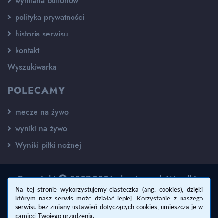
wymiana buttonów
polityka prywatności
historia serwisu
kontakt
Wyszukiwarka
POLECAMY
mecze na żywo
wyniki na żywo
Wyniki piłki nożnej
Copyright
2007-2026 - kswisan.pl. Wszelkie
prawa zastrzeżone.
Na tej stronie wykorzystujemy ciasteczka (ang. cookies), dzięki
którym nasz serwis może działać lepiej. Korzystanie z naszego
Wykonanie:
Damian Lombara
serwisu bez zmiany ustawień dotyczących cookies, umieszcza je w
pamięci Twojego urządzenia.