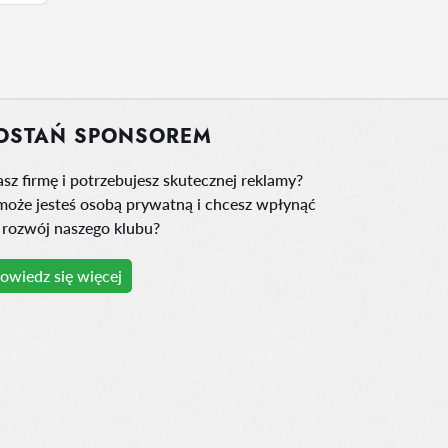
OSTAŃ SPONSOREM
sz firmę i potrzebujesz skutecznej reklamy?
może jesteś osobą prywatną i chcesz wpłynąć
 rozwój naszego klubu?
owiedz się więcej