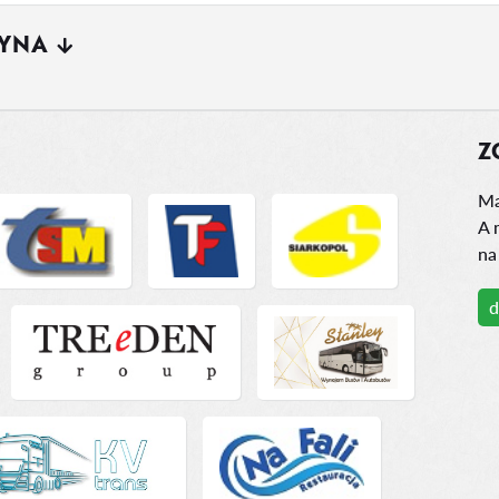
ŻYNA
Z
Ma
A 
na
d