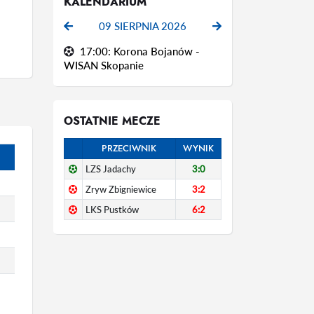
KALENDARIUM
09 SIERPNIA 2026
17:00: Korona Bojanów -
WISAN Skopanie
OSTATNIE MECZE
PRZECIWNIK
WYNIK
LZS Jadachy
3:0
Zryw Zbigniewice
3:2
LKS Pustków
6:2