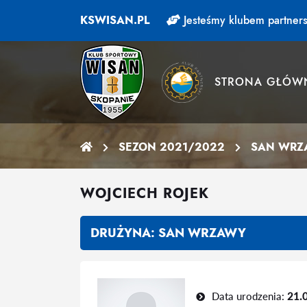
KSWISAN.PL
Jesteśmy klubem partners
STRONA GŁÓW
SEZON 2021/2022
SAN WRZ
WOJCIECH ROJEK
DRUŻYNA:
SAN WRZAWY
Data urodzenia:
21.