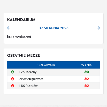
KALENDARIUM
07 SIERPNIA 2026
brak wydarzeń
OSTATNIE MECZE
PRZECIWNIK
WYNIK
LZS Jadachy
3:0
Zryw Zbigniewice
3:2
LKS Pustków
6:2