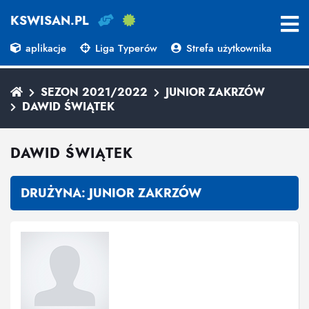
KSWISAN.PL
aplikacje
Liga Typerów
Strefa użytkownika
SEZON 2021/2022
JUNIOR ZAKRZÓW
DAWID ŚWIĄTEK
DAWID ŚWIĄTEK
DRUŻYNA:
JUNIOR ZAKRZÓW