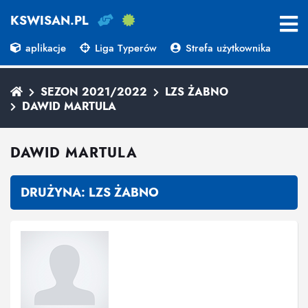
KSWISAN.PL
aplikacje
Liga Typerów
Strefa użytkownika
SEZON 2021/2022
LZS ŻABNO
DAWID MARTULA
DAWID MARTULA
DRUŻYNA:
LZS ŻABNO