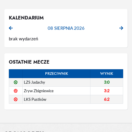
KALENDARIUM
08 SIERPNIA 2026
brak wydarzeń
OSTATNIE MECZE
PRZECIWNIK
WYNIK
LZS Jadachy
3:0
Zryw Zbigniewice
3:2
LKS Pustków
6:2