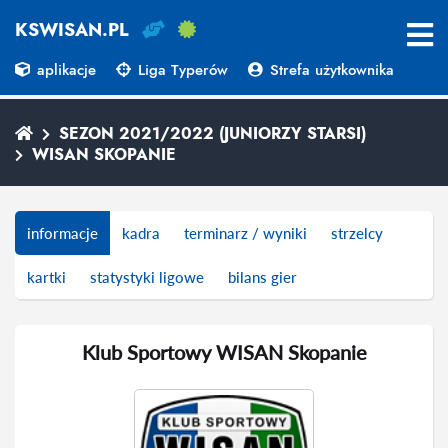
KSWISAN.PL
aplikacje
Liga Typerów
Strefa użytkownika
SEZON 2021/2022 (JUNIORZY STARSI)
WISAN SKOPANIE
informacje
kadra
terminarz / wyniki
strzelcy
kartki
statystyki ligowe
bilans gier
Klub Sportowy WISAN Skopanie