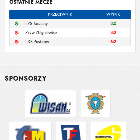
OSTATNIE MECZE
PRZECIWNIK
WYNIK
LZS Jadachy
3:0
Zryw Zbigniewice
3:2
LKS Pustków
6:2
SPONSORZY