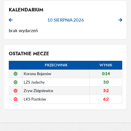
KALENDARIUM
10 SIERPNIA 2026
brak wydarzeń
OSTATNIE MECZE
PRZECIWNIK
WYNIK
Korona Bojanów
0:14
LZS Jadachy
3:0
Zryw Zbigniewice
3:2
LKS Pustków
6:2