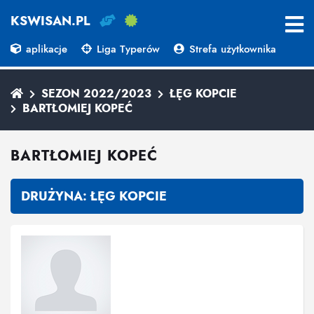
KSWISAN.PL
aplikacje
Liga Typerów
Strefa użytkownika
SEZON 2022/2023
ŁĘG KOPCIE
BARTŁOMIEJ KOPEĆ
BARTŁOMIEJ KOPEĆ
DRUŻYNA:
ŁĘG KOPCIE