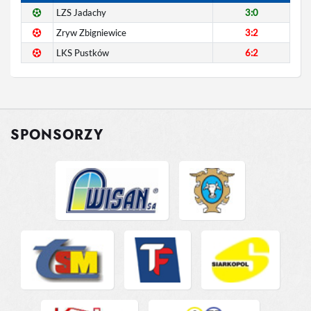
LZS Jadachy
3:0
Zryw Zbigniewice
3:2
LKS Pustków
6:2
SPONSORZY