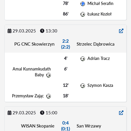
78'
Michał Serafin
86'
Łukasz Kozioł
29.03.2025
13:30
2:2
PG CNC Skowierzyn
Strzelec Dąbrowica
(2:2)
4'
Adrian Tracz
Amal Kunnamkudath
6'
Baby
12'
Szymon Kasza
Przemysław Zając
18'
29.03.2025
15:00
0:4
WISAN Skopanie
San Wrzawy
(0:1)