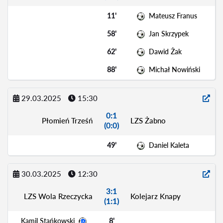
11'
Mateusz Franus
58'
Jan Skrzypek
62'
Dawid Żak
88'
Michał Nowiński
29.03.2025
15:30
0:1
Płomień Trześń
LZS Żabno
(0:0)
49'
Daniel Kaleta
30.03.2025
12:30
3:1
LZS Wola Rzeczycka
Kolejarz Knapy
(1:1)
Kamil Stańkowski
8'