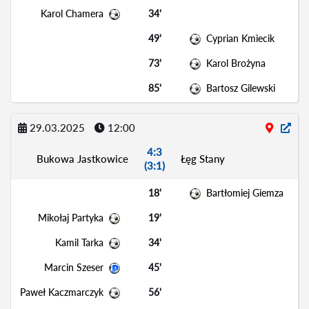
Karol Chamera
34'
49'
Cyprian Kmiecik
73'
Karol Brożyna
85'
Bartosz Gilewski
29.03.2025
12:00
4:3
Bukowa Jastkowice
Łęg Stany
(3:1)
18'
Bartłomiej Giemza
Mikołaj Partyka
19'
Kamil Tarka
34'
Marcin Szeser
45'
Paweł Kaczmarczyk
56'