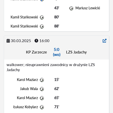
43'
Mariusz Lewicki
Kamil Stańkowski
80'
Kamil Stańkowski
88'
30.03.2025
16:00
5:0
KP Zarzecze
LZS Jadachy
(wo)
walkower; nieuprawnieni zawodnicy w drużynie LZS
Jadachy
Karol Maziarz
15'
Jakub Wala
62'
Karol Maziarz
65'
Łukasz Kobylarz
71'