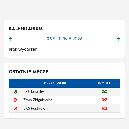
KALENDARIUM
06 SIERPNIA 2026
brak wydarzeń
OSTATNIE MECZE
PRZECIWNIK
WYNIK
LZS Jadachy
3:0
Zryw Zbigniewice
3:2
LKS Pustków
6:2