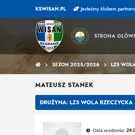
KSWISAN.PL
Jesteśmy klubem partners
STRONA GŁÓW
SEZON 2025/2026
LZS WOL
MATEUSZ STANEK
DRUŻYNA:
LZS WOLA RZECZYCKA
Data urodzenia:
24.