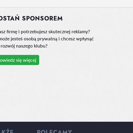
OSTAŃ SPONSOREM
sz firmę i potrzebujesz skutecznej reklamy?
może jesteś osobą prywatną i chcesz wpłynąć
 rozwój naszego klubu?
owiedz się więcej
AKŻE
POLECAMY