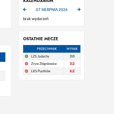
KALENDARIUM
07 SIERPNIA 2026
brak wydarzeń
OSTATNIE MECZE
PRZECIWNIK
WYNIK
LZS Jadachy
3:0
Zryw Zbigniewice
3:2
LKS Pustków
6:2