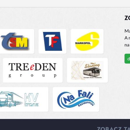
Z
Ma
A 
na
d
ZOBACZ T