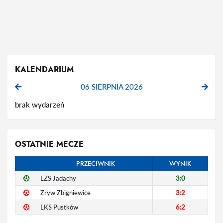
KALENDARIUM
06 SIERPNIA 2026
brak wydarzeń
OSTATNIE MECZE
PRZECIWNIK
WYNIK
LZS Jadachy
3:0
Zryw Zbigniewice
3:2
LKS Pustków
6:2