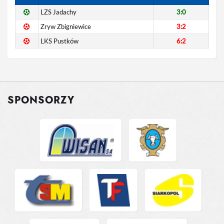
LZS Jadachy
3:0
Zryw Zbigniewice
3:2
LKS Pustków
6:2
SPONSORZY