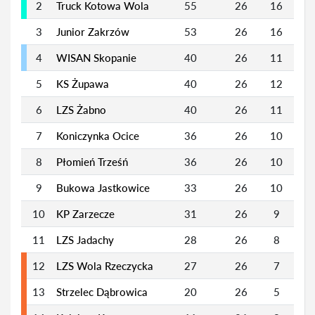
2
Truck Kotowa Wola
55
26
16
7
3
Junior Zakrzów
53
26
16
5
4
WISAN Skopanie
40
26
11
7
5
KS Żupawa
40
26
12
4
6
LZS Żabno
40
26
11
7
7
Koniczynka Ocice
36
26
10
6
8
Płomień Trześń
36
26
10
6
9
Bukowa Jastkowice
33
26
10
3
10
KP Zarzecze
31
26
9
4
11
LZS Jadachy
28
26
8
4
12
LZS Wola Rzeczycka
27
26
7
6
13
Strzelec Dąbrowica
20
26
5
5