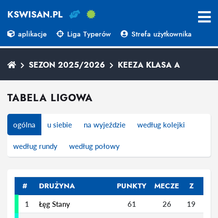
KSWISAN.PL
aplikacje
Liga Typerów
Strefa użytkownika
SEZON 2025/2026
KEEZA KLASA A
TABELA LIGOWA
ogólna
u siebie
na wyjeździe
według kolejki
według rundy
według połowy
#
DRUŻYNA
PUNKTY
MECZE
Z
R
1
Łęg Stany
61
26
19
4