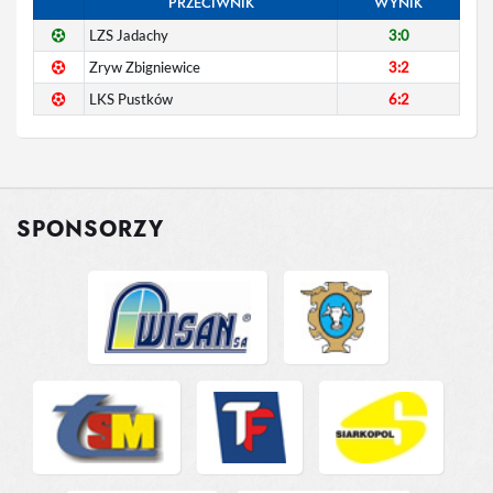
PRZECIWNIK
WYNIK
LZS Jadachy
3:0
Zryw Zbigniewice
3:2
LKS Pustków
6:2
SPONSORZY