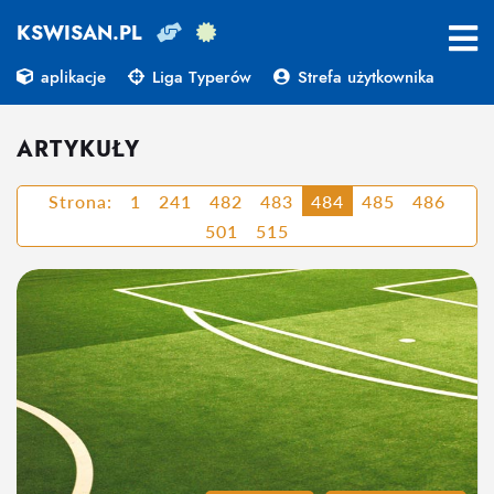
KSWISAN.PL
aplikacje
Liga Typerów
Strefa użytkownika
ARTYKUŁY
Strona:
1
241
482
483
484
485
486
501
515