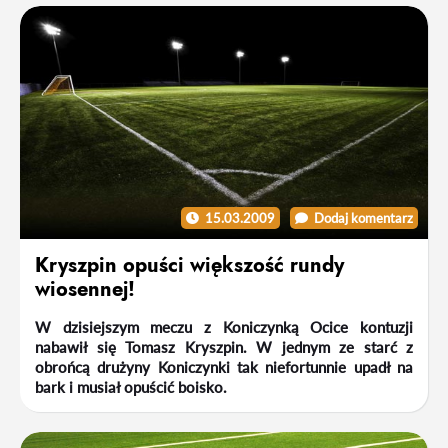
15.03.2009
Dodaj komentarz
Kryszpin opuści większość rundy
wiosennej!
W dzisiejszym meczu z Koniczynką Ocice kontuzji
nabawił się Tomasz Kryszpin. W jednym ze starć z
obrońcą drużyny Koniczynki tak niefortunnie upadł na
bark i musiał opuścić boisko.