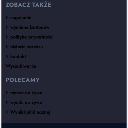
ZOBACZ TAKŻE
regulamin
wymiana buttonów
polityka prywatności
historia serwisu
kontakt
Wyszukiwarka
POLECAMY
mecze na żywo
wyniki na żywo
Wyniki piłki nożnej