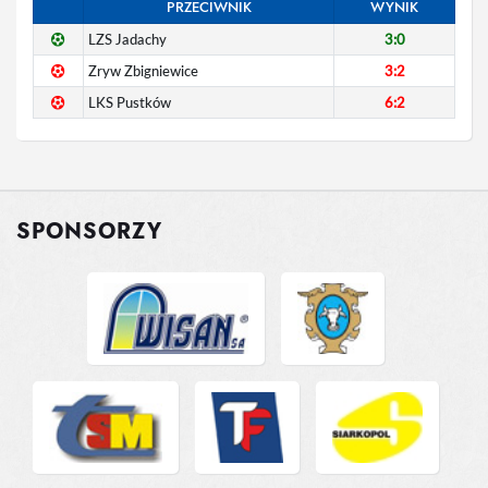
PRZECIWNIK
WYNIK
LZS Jadachy
3:0
Zryw Zbigniewice
3:2
LKS Pustków
6:2
SPONSORZY