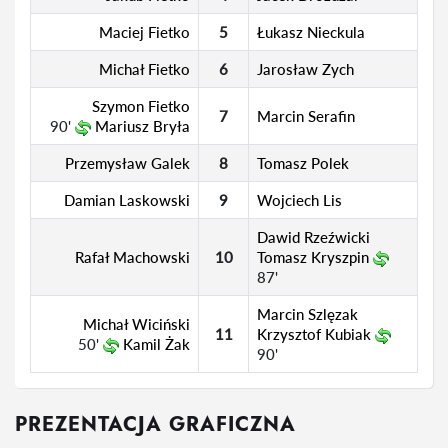
Maciej Fietko
5
Łukasz Nieckula
Michał Fietko
6
Jarosław Zych
Szymon Fietko
7
Marcin Serafin
90'
Mariusz Bryła
Przemysław Galek
8
Tomasz Polek
Damian Laskowski
9
Wojciech Lis
Dawid Rzeźwicki
Rafał Machowski
10
Tomasz Kryszpin
87'
Marcin Szlęzak
Michał Wiciński
11
Krzysztof Kubiak
50'
Kamil Żak
90'
PREZENTACJA GRAFICZNA