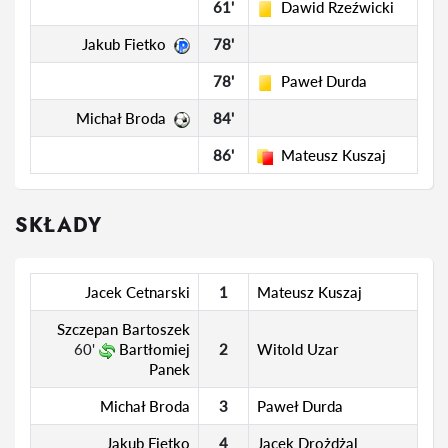
61'
Dawid Rzeźwicki
Jakub Fietko
78'
78'
Paweł Durda
Michał Broda
84'
86'
Mateusz Kuszaj
SKŁADY
Jacek Cetnarski
1
Mateusz Kuszaj
Szczepan Bartoszek
60'
Bartłomiej
2
Witold Uzar
Panek
Michał Broda
3
Paweł Durda
Jakub Fietko
4
Jacek Drożdżal