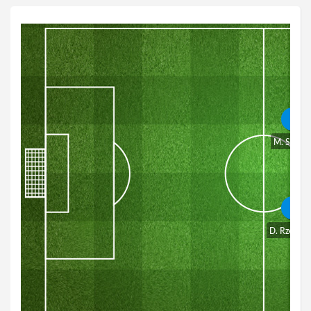
M. Szlęza
D. Rzeźwic