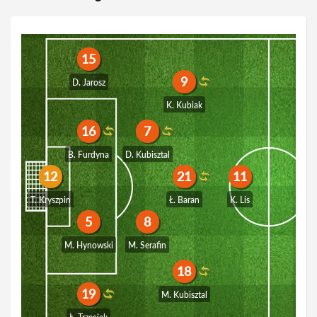
15
9
D. Jarosz
K. Kubiak
16
7
B. Furdyna
D. Kubisztal
12
21
11
T. Kryszpin
Ł. Baran
K. Lis
5
8
M. Hynowski
M. Serafin
18
19
M. Kubisztal