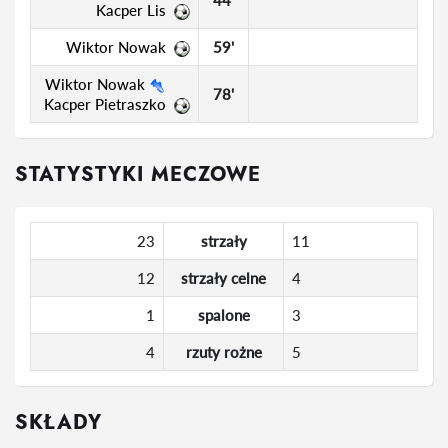
Kacper Lis
Wiktor Nowak
59'
Wiktor Nowak
78'
Kacper Pietraszko
STATYSTYKI MECZOWE
23
strzały
11
12
strzały celne
4
1
spalone
3
4
rzuty rożne
5
SKŁADY