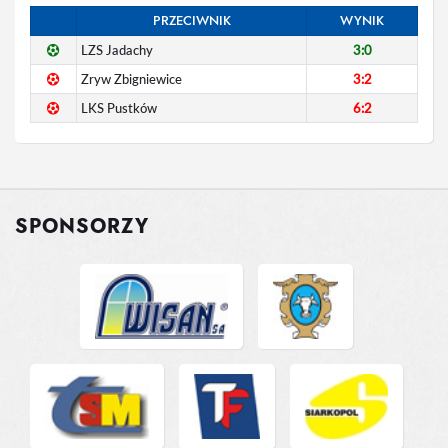
PRZECIWNIK
WYNIK
LZS Jadachy
3:0
Zryw Zbigniewice
3:2
LKS Pustków
6:2
SPONSORZY