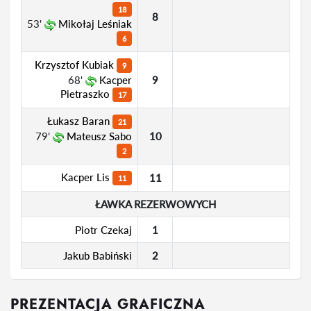
18
8
53'
Mikołaj Leśniak
6
Krzysztof Kubiak
9
68'
Kacper
9
Pietraszko
17
Łukasz Baran
21
79'
Mateusz Sabo
10
2
Kacper Lis
11
11
ŁAWKA REZERWOWYCH
Piotr Czekaj
1
Jakub Babiński
2
PREZENTACJA GRAFICZNA