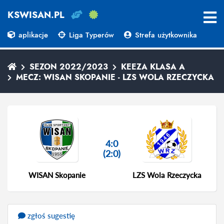
KSWISAN.PL
aplikacje
Liga Typerów
Strefa użytkownika
SEZON 2022/2023
KEEZA KLASA A
MECZ: WISAN SKOPANIE - LZS WOLA RZECZYCKA
4:0
(2:0)
WISAN Skopanie
LZS Wola Rzeczycka
zgłoś sugestię