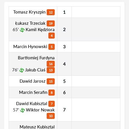
Tomasz Kryszpin
1
12
Łukasz Trzeciak
19
65'
Kamil Kędziora
2
4
Marcin Hynowski
3
5
Bartłomiej Furdyna
4
16
76'
Jakub Ciaś
13
Dawid Jarosz
5
15
Marcin Serafin
6
8
Dawid Kubisztal
7
57'
Wiktor Nowak
7
10
Mateusz Kubisztal